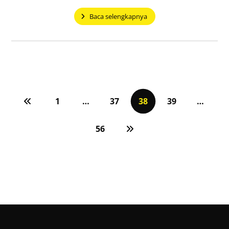
Baca selengkapnya
1
…
37
38
39
…
56